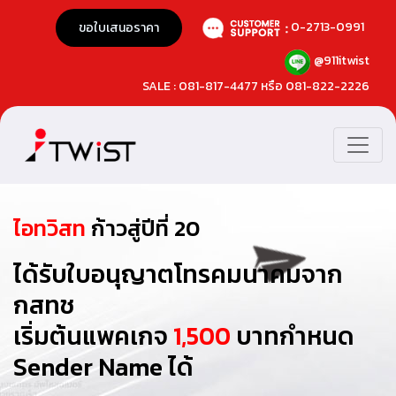
0-2713-0991
ขอใบเสนอราคา
@911itwist
SALE : 081-817-4477 หรือ 081-822-2226
ไอทวิสท
ก้าวสู่ปีที่ 20
ได้รับใบอนุญาตโทรคมนาคมจาก
กสทช
เริ่มต้นแพคเกจ
1,500
บาท
กำหนด
Sender Name ได้